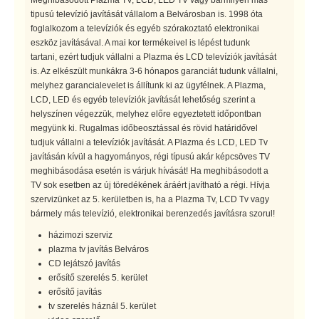
tipusú televízió javítását vállalom a Belvárosban is. 1998 óta
foglalkozom a televíziók és egyéb szórakoztató elektronikai
eszköz javításával. A mai kor termékeivel is lépést tudunk
tartani, ezért tudjuk vállalni a Plazma és LCD televíziók javítását
is. Az elkészült munkákra 3-6 hónapos garanciát tudunk vállalni,
melyhez garancialevelet is állítunk ki az ügyfélnek. A Plazma,
LCD, LED és egyéb televíziók javítását lehetőség szerint a
helyszínen végezzük, melyhez előre egyeztetett időpontban
megyünk ki. Rugalmas időbeosztással és rövid határidővel
tudjuk vállalni a televíziók javítását. A Plazma és LCD, LED Tv
javításán kívül a hagyományos, régi típusú akár képcsöves TV
meghibásodása esetén is várjuk hívását! Ha meghibásodott a
TV sok esetben az új töredékének áráért javítható a régi. Hívja
szervizünket az 5. kerületben is, ha a Plazma Tv, LCD Tv vagy
bármely más televízió, elektronikai berenzedés javításra szorul!
házimozi szerviz
plazma tv javítás Belváros
CD lejátszó javítás
erősítő szerelés 5. kerület
erősítő javítás
tv szerelés háznál 5. kerület