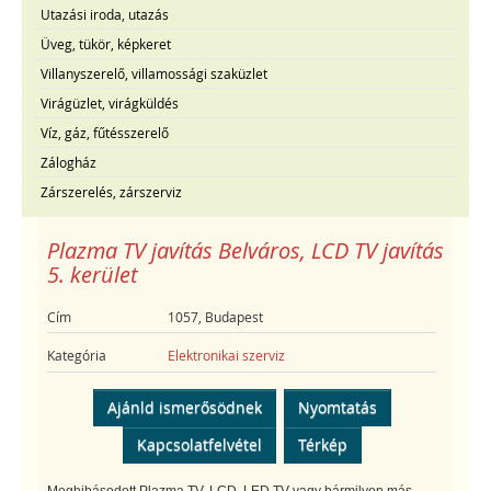
Utazási iroda, utazás
Üveg, tükör, képkeret
Villanyszerelő, villamossági szaküzlet
Virágüzlet, virágküldés
Víz, gáz, fűtésszerelő
Zálogház
Zárszerelés, zárszerviz
Plazma TV javítás Belváros, LCD TV javítás
5. kerület
Cím
1057, Budapest
Kategória
Elektronikai szerviz
Ajánld ismerősödnek
Nyomtatás
Kapcsolatfelvétel
Térkép
Meghibásodott Plazma TV, LCD, LED TV vagy bármilyen más