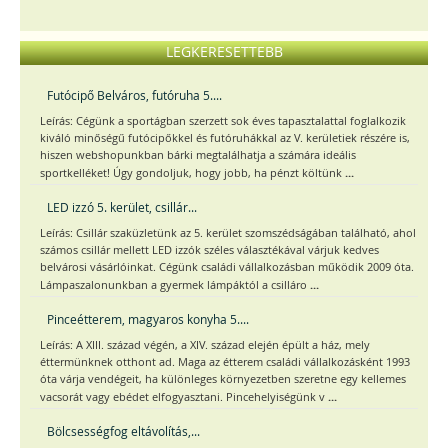
LEGKERESETTEBB
Futócipő Belváros, futóruha 5....
Leírás: Cégünk a sportágban szerzett sok éves tapasztalattal foglalkozik
kiváló minőségű futócipőkkel és futóruhákkal az V. kerületiek részére is,
hiszen webshopunkban bárki megtalálhatja a számára ideális
...
sportkelléket! Úgy gondoljuk, hogy jobb, ha pénzt költünk
LED izzó 5. kerület, csillár...
Leírás: Csillár szaküzletünk az 5. kerület szomszédságában található, ahol
számos csillár mellett LED izzók széles választékával várjuk kedves
belvárosi vásárlóinkat. Cégünk családi vállalkozásban működik 2009 óta.
...
Lámpaszalonunkban a gyermek lámpáktól a csilláro
Pinceétterem, magyaros konyha 5....
Leírás: A XIII. század végén, a XIV. század elején épült a ház, mely
éttermünknek otthont ad. Maga az étterem családi vállalkozásként 1993
óta várja vendégeit, ha különleges környezetben szeretne egy kellemes
...
vacsorát vagy ebédet elfogyasztani. Pincehelyiségünk v
Bölcsességfog eltávolítás,...