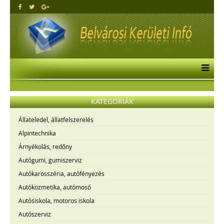
KATEGÓRIÁK
Állateledel, állatfelszerelés
Alpintechnika
Árnyékolás, redőny
Autógumi, gumiszerviz
Autókarosszéria, autófényezés
Autókozmetika, autómosó
Autósiskola, motoros iskola
Autószerviz