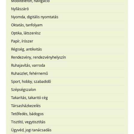
Mobiltelefon, navigáció
Nyílászáró
Nyomda, digitális nyomtatás
Oktatás, tanfolyam
Optika, látszerész
Papír, írószer
Régiség, antikvitás
Rendezvény, rendezvényhelyszín
Ruhajavítás, varroda
Ruhaüzlet, fehérnemű
Sport, hobby, szabadidő
Szépségszalon
Takarítás, takaritó cég
Társasházkezelés
Tetőfedés, bádogos
Tisztító, vegytisztítás
Ügyvéd, jogi tanácsadás