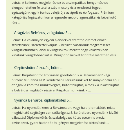
Leírás: A kellemes megjelenéshez és a szimpatikus benyomáshoz
elengedhetetlen feltétel a szép mosoly és a rendezett fogsor,
egészségünk egyik fontos velejárója az ápolt és ép fogazat. Prémium
kategóriás fogászatunkon a legmodernebb diagnosztikai és képalkotó
...
rön
Virágüzlet Belváros, virágdoboz 5....
Leírás: Ha valamilyen egyedi ajándékkal szeretne örömet okozni
szeretteinek, szeretettel várjuk 5. kerületi vásárlóink megkeresését
virágüzletünkben, ahol a virágcsokrok mellett nagy választékban
...
kínálunk virágdobozokat is. Virágdobozainkat többféle méretben és s
Kárpitosbútor áthúzás, bútor...
Leírás: Kárpitosbútor áthúzásán gondolkodik a Belvárosban? Régi
bútorát felújítaná az V. kerületben? Társulásunk két fő irányvonalra épül:
az egyik a kárpitos munkavégzés, bútor felújítás, a másik a lakásfelújítás
...
a belvárosi megbízók részére. Kárpitos munkáink k
Nyomda Belváros, diplomakötés 5....
Leírás: Ha nyomdát keres a Belvárosban, vagy ha diplomakötés miatt
megbízható segítségre van szüksége az 5. kerületben, nyomdánk kiváló
választás! Diplomakötés és szakdolgozat kötés esetén is precíz
...
kivitelezést, gyors határidőt és igényes megjelenést biztosítunk