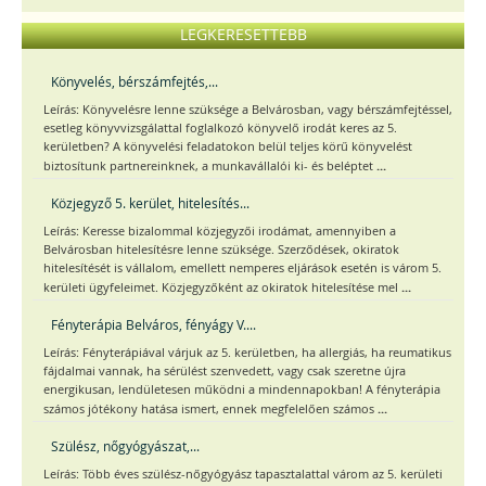
LEGKERESETTEBB
Könyvelés, bérszámfejtés,...
Leírás: Könyvelésre lenne szüksége a Belvárosban, vagy bérszámfejtéssel,
esetleg könyvvizsgálattal foglalkozó könyvelő irodát keres az 5.
kerületben? A könyvelési feladatokon belül teljes körű könyvelést
...
biztosítunk partnereinknek, a munkavállalói ki- és beléptet
Közjegyző 5. kerület, hitelesítés...
Leírás: Keresse bizalommal közjegyzői irodámat, amennyiben a
Belvárosban hitelesítésre lenne szüksége. Szerződések, okiratok
hitelesítését is vállalom, emellett nemperes eljárások esetén is várom 5.
...
kerületi ügyfeleimet. Közjegyzőként az okiratok hitelesítése mel
Fényterápia Belváros, fényágy V....
Leírás: Fényterápiával várjuk az 5. kerületben, ha allergiás, ha reumatikus
fájdalmai vannak, ha sérülést szenvedett, vagy csak szeretne újra
energikusan, lendületesen működni a mindennapokban! A fényterápia
...
számos jótékony hatása ismert, ennek megfelelően számos
Szülész, nőgyógyászat,...
Leírás: Több éves szülész-nőgyógyász tapasztalattal várom az 5. kerületi