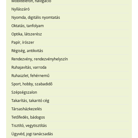
Mobiltelefon, navigáció
Nyílászáró
Nyomda, digitális nyomtatás
Oktatás, tanfolyam
Optika, látszerész
Papír, írószer
Régiség, antikvitás
Rendezvény, rendezvényhelyszín
Ruhajavítás, varroda
Ruhaüzlet, fehérnemű
Sport, hobby, szabadidő
Szépségszalon
Takarítás, takaritó cég
Társasházkezelés
Tetőfedés, bádogos
Tisztító, vegytisztítás
Ügyvéd, jogi tanácsadás