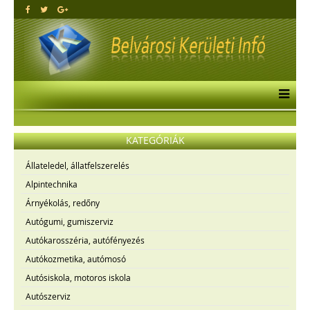
KATEGÓRIÁK
Állateledel, állatfelszerelés
Alpintechnika
Árnyékolás, redőny
Autógumi, gumiszerviz
Autókarosszéria, autófényezés
Autókozmetika, autómosó
Autósiskola, motoros iskola
Autószerviz