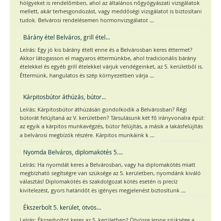
hölgyeket is rendelőmben, ahol az általános nőgyógyászati vizsgálatok
mellett, akár terhesgondozást, vagy meddőségi vizsgálatot is biztosítani
...
tudok. Belvárosi rendelésemen hormonvizsgálatot
Bárány étel Belváros, grill étel...
Leírás: Egy jó kis bárány ételt enne és a Belvárosban keres éttermet?
Akkor látogasson el magyaros éttermünkbe, ahol tradicionális bárány
ételekkel és egyéb grill ételekkel várjuk vendégeinket, az 5. kerületből is.
...
Éttermünk, hangulatos és szép környezetben várja
Kárpitosbútor áthúzás, bútor...
Leírás: Kárpitosbútor áthúzásán gondolkodik a Belvárosban? Régi
bútorát felújítaná az V. kerületben? Társulásunk két fő irányvonalra épül:
az egyik a kárpitos munkavégzés, bútor felújítás, a másik a lakásfelújítás
...
a belvárosi megbízók részére. Kárpitos munkáink k
Nyomda Belváros, diplomakötés 5....
Leírás: Ha nyomdát keres a Belvárosban, vagy ha diplomakötés miatt
megbízható segítségre van szüksége az 5. kerületben, nyomdánk kiváló
választás! Diplomakötés és szakdolgozat kötés esetén is precíz
...
kivitelezést, gyors határidőt és igényes megjelenést biztosítunk
Ékszerbolt 5. kerület, ötvös...
Leírás: Ékszerboltot keres az 5. kerületben? Ötvösre lenne szüksége a