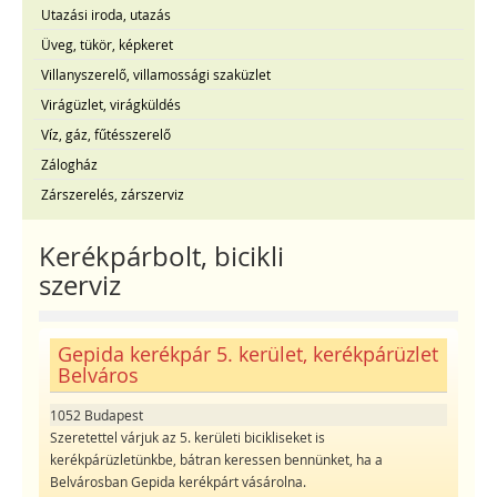
Utazási iroda, utazás
Üveg, tükör, képkeret
Villanyszerelő, villamossági szaküzlet
Virágüzlet, virágküldés
Víz, gáz, fűtésszerelő
Zálogház
Zárszerelés, zárszerviz
Kerékpárbolt, bicikli
szerviz
Gepida kerékpár 5. kerület, kerékpárüzlet
Belváros
1052 Budapest
Szeretettel várjuk az 5. kerületi bicikliseket is
kerékpárüzletünkbe, bátran keressen bennünket, ha a
Belvárosban Gepida kerékpárt vásárolna.