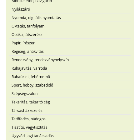
Mobiltelefon, navigáció
Nyílászáró
Nyomda, digitális nyomtatás
Oktatás, tanfolyam
Optika, látszerész
Papír, írószer
Régiség, antikvitás
Rendezvény, rendezvényhelyszín
Ruhajavítás, varroda
Ruhaüzlet, fehérnemű
Sport, hobby, szabadidő
Szépségszalon
Takarítás, takaritó cég
Társasházkezelés
Tetőfedés, bádogos
Tisztító, vegytisztítás
Ügyvéd, jogi tanácsadás