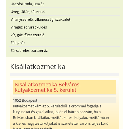
Utazási iroda, utazás
Üveg, tükör, képkeret
Villanyszerelő, villamossági szaküzlet
Virágüzlet, virágküldés
Víz, gáz, fűtésszerelő
Zálogház
Zárszerelés, zárszerviz
Kisállatkozmetika
Kisállatkozmetika Belváros,
kutyakozmetika 5. kerület
1052 Budapest
Kutyakozmetikám az 5. kerületből is örömmel fogadja a
kutyusokat és gazdijaikat, jöjjön el bátran hozzám, ha a
Belvárosban kisállatkozmetikát keres! Kutyakozmetikámban
a kis- és nagytestű kutyákat is szeretettel várom, teljes körű