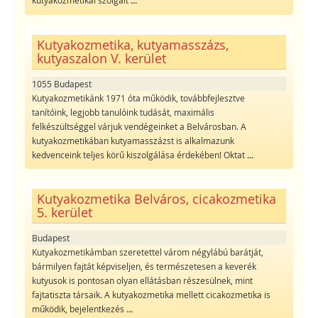
kutyakozmetikai szolgált
...
Kutyakozmetika, kutyamasszázs,
kutyaszalon V. kerület
1055 Budapest
Kutyakozmetikánk 1971 óta működik, továbbfejlesztve
tanítóink, legjobb tanulóink tudását, maximális
felkészültséggel várjuk vendégeinket a Belvárosban. A
kutyakozmetikában kutyamasszázst is alkalmazunk
kedvenceink teljes körű kiszolgálása érdekében! Oktat
...
Kutyakozmetika Belváros, cicakozmetika
5. kerület
Budapest
Kutyakozmetikámban szeretettel várom négylábú barátját,
bármilyen fajtát képviseljen, és természetesen a keverék
kutyusok is pontosan olyan ellátásban részesülnek, mint
fajtatiszta társaik. A kutyakozmetika mellett cicakozmetika is
működik, bejelentkezés
...