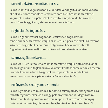
Söröző Belváros, kézműves sör 5....
Leírás: 2004 óta várja sörözőnk V. kerületi vendégeit, állandóan változó
akciókkal, finom csapolt és kézműves sörökkel! Azokat is szeretettel
várjuk, akik inkább a pálinkákat részesítik előnyben, de ha kávézni,
...
teázni ülne le egy kicsit, ebben az esetben is örömm
Fogbeültetés, fogpótlás,...
Leírás: Fogbeültetéssel, fogpótlás készítésével foglalkozunk
rendelőnkben, szeretettel várjuk az V. kerületi pácienseinket is a főváros
szívében. Fogtechnikai háttérrel dolgozunk, 17 éve működtetett
...
fogtechnikánk maximális precizitással áll rendelkezésre. A kiseb
Szemvizsgálat Belváros,...
Leírás: Az 5. kerületből érkezőket is szeretettel várjuk optikánkba, ahol
szemvizsgálattal is foglalkozunk, valamint kontaktlencse rendelés esetén
is rendelkezésre állunk. Nagy szakmai tapasztalattal rendelkező
...
szemorvosok várják a pácienseket a Belvárosból is. O
Pólónyomás, szitanyomás 5. kerület
Leírás: Nyomdánk fő működési területe a szitanyomás, filmnyomás és a
transzfernyomás, akár kis és nagy példányszámban is. Megbízásaink
elsősorban textilnyomásra, műszerelőlapok feliratozására, műanyag
...
öntapadó nyomására, illetve reklámajándékok emblémázására szól