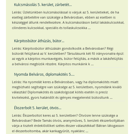
Kulcsmásolás 5. kerület, zárbetét...
Leírás: Üzletünkben kulcsmásolással is várjuk az 5. kerületieket, de ha
esetleg zárbetétre van szüksége a Belvárosban, ebben az esetben is
készséggel állunk rendelkezésre. A kulcsmásoláson belül lakáskulcsokkal,
...
cilinderes kulcsokkal, speciális és tollaskulcsokka
Kárpitosbútor áthúzás, bútor...
Leírás: Kárpitosbútor áthúzásán gondolkodik a Belvárosban? Régi
bútorát felújítaná az V. kerületben? Társulásunk két fő irányvonalra épül:
az egyik a kárpitos munkavégzés, bútor felújítás, a másik a lakásfelújítás
...
a belvárosi megbízók részére. Kárpitos munkáink k
Nyomda Belváros, diplomakötés 5....
Leírás: Ha nyomdát keres a Belvárosban, vagy ha diplomakötés miatt
megbízható segítségre van szüksége az 5. kerületben, nyomdánk kiváló
választás! Diplomakötés és szakdolgozat kötés esetén is precíz
...
kivitelezést, gyors határidőt és igényes megjelenést biztosítunk
Ékszerbolt 5. kerület, ötvös...
Leírás: Ékszerboltot keres az 5. kerületben? Ötvösre lenne szüksége a
Belvárosban? Bede Tamás ötvös, aranyműves, 5. kerületi ékszerboltjában
várja a tisztelt érdeklődőket széles ékszer választékkal! Bátran látogasson
...
el ékszerboltomba, akár karikagyűrűt, nyaklánc