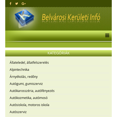
KATEGÓRIÁK
Állateledel, állatfelszerelés
Alpintechnika
Árnyékolás, redőny
Autógumi, gumiszerviz
Autókarosszéria, autófényezés
Autókozmetika, autómosó
Autósiskola, motoros iskola
Autószerviz