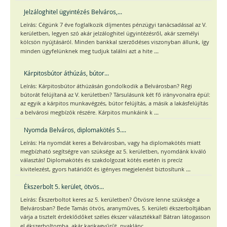
Jelzáloghitel ügyintézés Belváros,...
Leírás: Cégünk 7 éve foglalkozik díjmentes pénzügyi tanácsadással az V.
kerületben, legyen szó akár jelzáloghitel ügyintézésről, akár személyi
kölcsön nyújtásáról. Minden bankkal szerződéses viszonyban állunk, így
...
minden ügyfelünknek meg tudjuk találni azt a hite
Kárpitosbútor áthúzás, bútor...
Leírás: Kárpitosbútor áthúzásán gondolkodik a Belvárosban? Régi
bútorát felújítaná az V. kerületben? Társulásunk két fő irányvonalra épül:
az egyik a kárpitos munkavégzés, bútor felújítás, a másik a lakásfelújítás
...
a belvárosi megbízók részére. Kárpitos munkáink k
Nyomda Belváros, diplomakötés 5....
Leírás: Ha nyomdát keres a Belvárosban, vagy ha diplomakötés miatt
megbízható segítségre van szüksége az 5. kerületben, nyomdánk kiváló
választás! Diplomakötés és szakdolgozat kötés esetén is precíz
...
kivitelezést, gyors határidőt és igényes megjelenést biztosítunk
Ékszerbolt 5. kerület, ötvös...
Leírás: Ékszerboltot keres az 5. kerületben? Ötvösre lenne szüksége a
Belvárosban? Bede Tamás ötvös, aranyműves, 5. kerületi ékszerboltjában
várja a tisztelt érdeklődőket széles ékszer választékkal! Bátran látogasson
...
el ékszerboltomba, akár karikagyűrűt, nyaklánc