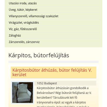
Utazási iroda, utazás
Üveg, tükör, képkeret
Villanyszerelő, villamossági szaküzlet
Virágüzlet, virágküldés
Víz, gáz, fűtésszerelő
Zálogház
Zárszerelés, zárszerviz
Kárpitos, bútorfelújítás
Kárpitosbútor áthúzás, bútor felújítás V.
kerület
1052 Budapest
Kárpitosbútor áthúzásán gondolkodik a
Belvárosban? Régi bútorát felújítaná az V.
kerületben? Társulásunk két fő
irányvonalra épül: az egyik a kárpitos