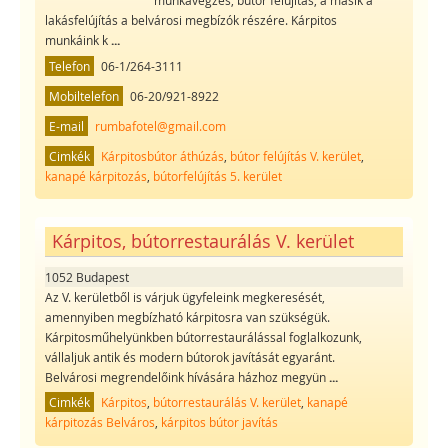
munkavégzés, bútor felújítás, a másik a
lakásfelújítás a belvárosi megbízók részére. Kárpitos
munkáink k
...
Telefon
06-1/264-3111
Mobiltelefon
06-20/921-8922
E-mail
rumbafotel@gmail.com
Cimkék
Kárpitosbútor áthúzás
,
bútor felújítás V. kerület
,
kanapé kárpitozás
,
bútorfelújítás 5. kerület
Kárpitos, bútorrestaurálás V. kerület
1052 Budapest
Az V. kerületből is várjuk ügyfeleink megkeresését,
amennyiben megbízható kárpitosra van szükségük.
Kárpitosműhelyünkben bútorrestaurálással foglalkozunk,
vállaljuk antik és modern bútorok javítását egyaránt.
Belvárosi megrendelőink hívására házhoz megyün
...
Cimkék
Kárpitos
,
bútorrestaurálás V. kerület
,
kanapé
kárpitozás Belváros
,
kárpitos bútor javítás