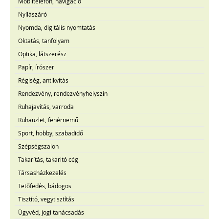
Mobiltelefon, navigáció
Nyílászáró
Nyomda, digitális nyomtatás
Oktatás, tanfolyam
Optika, látszerész
Papír, írószer
Régiség, antikvitás
Rendezvény, rendezvényhelyszín
Ruhajavítás, varroda
Ruhaüzlet, fehérnemű
Sport, hobby, szabadidő
Szépségszalon
Takarítás, takaritó cég
Társasházkezelés
Tetőfedés, bádogos
Tisztító, vegytisztítás
Ügyvéd, jogi tanácsadás