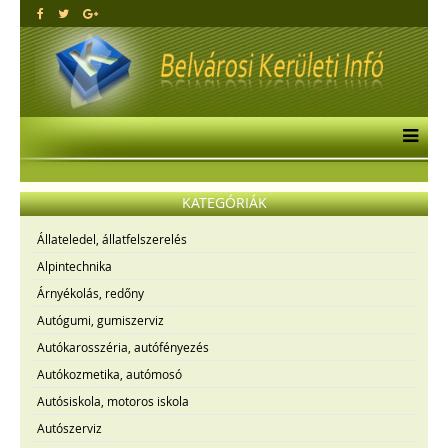
KATEGÓRIÁK
Állateledel, állatfelszerelés
Alpintechnika
Árnyékolás, redőny
Autógumi, gumiszerviz
Autókarosszéria, autófényezés
Autókozmetika, autómosó
Autósiskola, motoros iskola
Autószerviz