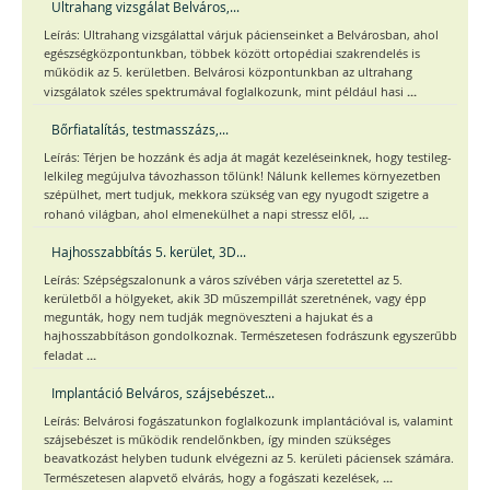
Ultrahang vizsgálat Belváros,...
Leírás: Ultrahang vizsgálattal várjuk pácienseinket a Belvárosban, ahol
egészségközpontunkban, többek között ortopédiai szakrendelés is
működik az 5. kerületben. Belvárosi központunkban az ultrahang
...
vizsgálatok széles spektrumával foglalkozunk, mint például hasi
Bőrfiatalítás, testmasszázs,...
Leírás: Térjen be hozzánk és adja át magát kezeléseinknek, hogy testileg-
lelkileg megújulva távozhasson tőlünk! Nálunk kellemes környezetben
szépülhet, mert tudjuk, mekkora szükség van egy nyugodt szigetre a
...
rohanó világban, ahol elmenekülhet a napi stressz elől,
Hajhosszabbítás 5. kerület, 3D...
Leírás: Szépségszalonunk a város szívében várja szeretettel az 5.
kerületből a hölgyeket, akik 3D műszempillát szeretnének, vagy épp
megunták, hogy nem tudják megnöveszteni a hajukat és a
hajhosszabbításon gondolkoznak. Természetesen fodrászunk egyszerűbb
...
feladat
Implantáció Belváros, szájsebészet...
Leírás: Belvárosi fogászatunkon foglalkozunk implantációval is, valamint
szájsebészet is működik rendelőnkben, így minden szükséges
beavatkozást helyben tudunk elvégezni az 5. kerületi páciensek számára.
...
Természetesen alapvető elvárás, hogy a fogászati kezelések,