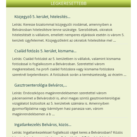
LEGKERESETTEBB
Közjegyző 5. kerület, hitelesítés...
Leírás: Keresse bizalommal közjegyzői irodámat, amennyiben a
Belvárosban hitelesítésre lenne szüksége. Szerződések, okiratok
hitelesítését is vállalom, emellett nemperes eljárások esetén is várom 5.
...
kerületi ügyfeleimet. Közjegyzőként az okiratok hitelesítése mel
Család fotózás 5. kerület, kismama...
Leírás: Család fotózást az 5. kerületben is vállalok, valamint kismama
fotózással is foglalkozom a Belvárosban. Szeretettel várom
megkeresésed, ha profi család fotózásra vagy kismama fotózásra
...
szeretnél bejelentkezni. A fotózások során a természetesség, az érzelm
Gasztroenterológia Belváros,...
Leírás: Endoszkópos magánrendelésemen szeretettel várom
pácienseimet a Belvárosból is, ahol magas szintű gasztroenterológiai
vizsgálatot biztosítok az 5. kerületiek számára is. Amennyiben
gyomorfájdalma vagy bármilyen hasi panasza van, várom
...
magánrendelésemen a b
Ingatlankezelés Belváros, közös...
Leírás: Ingatlankezeléssel foglalkozó céget keres a Belvárosban? Közös