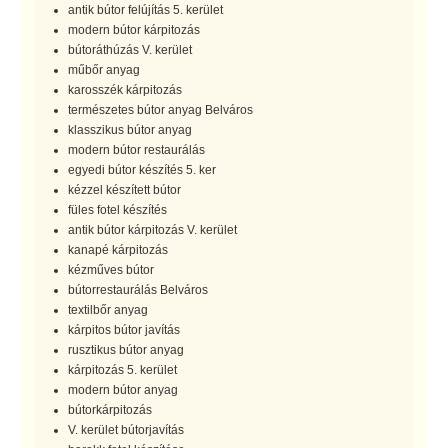
antik bútor felújítás 5. kerület
modern bútor kárpitozás
bútoráthúzás V. kerület
műbőr anyag
karosszék kárpitozás
természetes bútor anyag Belváros
klasszikus bútor anyag
modern bútor restaurálás
egyedi bútor készítés 5. ker
kézzel készített bútor
füles fotel készítés
antik bútor kárpitozás V. kerület
kanapé kárpitozás
kézműves bútor
bútorrestaurálás Belváros
textilbőr anyag
kárpitos bútor javítás
rusztikus bútor anyag
kárpitozás 5. kerület
modern bútor anyag
bútorkárpitozás
V. kerület bútorjavítás