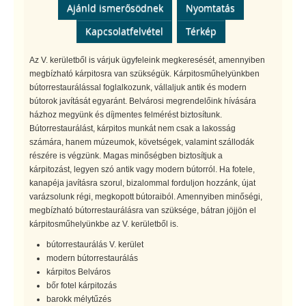
Ajánld ismerősödnek
Nyomtatás
Kapcsolatfelvétel
Térkép
Az V. kerületből is várjuk ügyfeleink megkeresését, amennyiben
megbízható kárpitosra van szükségük. Kárpitosműhelyünkben
bútorrestaurálással foglalkozunk, vállaljuk antik és modern
bútorok javítását egyaránt. Belvárosi megrendelőink hívására
házhoz megyünk és díjmentes felmérést biztosítunk.
Bútorrestaurálást, kárpitos munkát nem csak a lakosság
számára, hanem múzeumok, követségek, valamint szállodák
részére is végzünk. Magas minőségben biztosítjuk a
kárpitozást, legyen szó antik vagy modern bútorról. Ha fotele,
kanapéja javításra szorul, bizalommal forduljon hozzánk, újat
varázsolunk régi, megkopott bútoraiból. Amennyiben minőségi,
megbízható bútorrestaurálásra van szüksége, bátran jöjjön el
kárpitosműhelyünkbe az V. kerületből is.
bútorrestaurálás V. kerület
modern bútorrestaurálás
kárpitos Belváros
bőr fotel kárpitozás
barokk mélytűzés