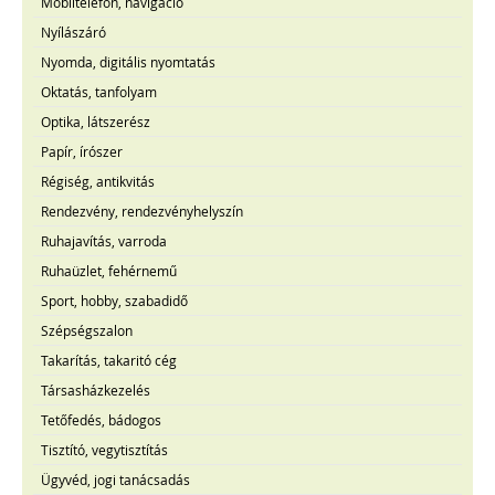
Mobiltelefon, navigáció
Nyílászáró
Nyomda, digitális nyomtatás
Oktatás, tanfolyam
Optika, látszerész
Papír, írószer
Régiség, antikvitás
Rendezvény, rendezvényhelyszín
Ruhajavítás, varroda
Ruhaüzlet, fehérnemű
Sport, hobby, szabadidő
Szépségszalon
Takarítás, takaritó cég
Társasházkezelés
Tetőfedés, bádogos
Tisztító, vegytisztítás
Ügyvéd, jogi tanácsadás