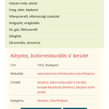
Utazási iroda, utazás
Üveg, tükör, képkeret
Villanyszerelő, villamossági szaküzlet
Virágüzlet, virágküldés
Víz, gáz, fűtésszerelő
Zálogház
Zárszerelés, zárszerviz
Kárpitos, bútorrestaurálás V. kerület
Cím
1052, Budapest
Weboldal
www.belvarosi.info/Karpitos-butorfelujitas/
Cimkék
Kárpitos
,
bútorrestaurálás V. kerület
,
kanapé kárpitozás Belváros
,
kárpitos bútor
javítás
Kategória
Kárpitos, bútorfelújítás