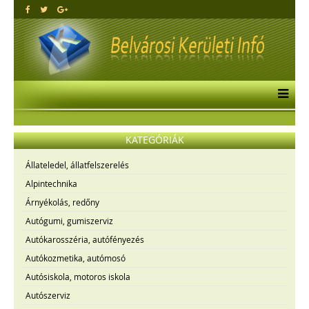
KATEGÓRIÁK
Állateledel, állatfelszerelés
Alpintechnika
Árnyékolás, redőny
Autógumi, gumiszerviz
Autókarosszéria, autófényezés
Autókozmetika, autómosó
Autósiskola, motoros iskola
Autószerviz