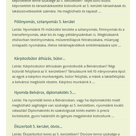
képviseletre lenne szüksége az 5. kerületben? Teljes körű közös
képviseletet és társasházkezelést biztosítunk az 5. kerületi társasházak és
...
lakásszövetkezetek számára. Ha megbízható és tapaszt
Pólónyomás, szitanyomás 5. kerület
Leírás: Nyomdánk fő működési területe a szitanyomás, filmnyomás és a
transzfernyomás, akár kis és nagy példányszámban is. Megbízásaink
elsősorban textilnyomásra, műszerelőlapok feliratozására, műanyag
...
öntapadó nyomására, illetve reklámajándékok emblémázására szól
Kárpitosbútor áthúzás, bútor...
Leírás: Kárpitosbútor áthúzásán gondolkodik a Belvárosban? Régi
bútorát felújítaná az V. kerületben? Társulásunk két fő irányvonalra épül:
az egyik a kárpitos munkavégzés, bútor felújítás, a másik a lakásfelújítás
...
a belvárosi megbízók részére. Kárpitos munkáink k
Nyomda Belváros, diplomakötés 5....
Leírás: Ha nyomdát keres a Belvárosban, vagy ha diplomakötés miatt
megbízható segítségre van szüksége az 5. kerületben, nyomdánk kiváló
választás! Diplomakötés és szakdolgozat kötés esetén is precíz
...
kivitelezést, gyors határidőt és igényes megjelenést biztosítunk
Ékszerbolt 5. kerület, ötvös...
Leírás: Ékszerboltot keres az 5. kerületben? Ötvösre lenne szüksége a