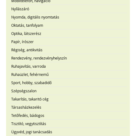
Mobiltelefon, navigáció
Nyílászáró
Nyomda, digitális nyomtatás
Oktatás, tanfolyam
Optika, látszerész
Papír, írószer
Régiség, antikvitás
Rendezvény, rendezvényhelyszín
Ruhajavítás, varroda
Ruhaüzlet, fehérnemű
Sport, hobby, szabadidő
Szépségszalon
Takarítás, takaritó cég
Társasházkezelés
Tetőfedés, bádogos
Tisztító, vegytisztítás
Ügyvéd, jogi tanácsadás