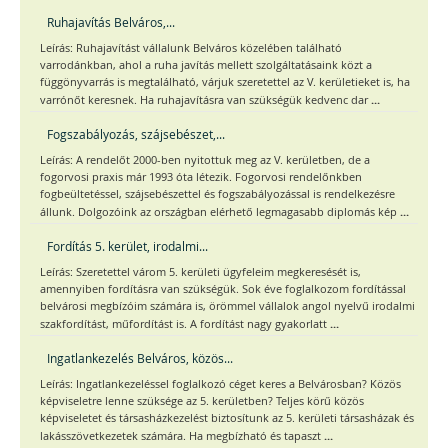
Ruhajavítás Belváros,...
Leírás: Ruhajavítást vállalunk Belváros közelében található
varrodánkban, ahol a ruha javítás mellett szolgáltatásaink közt a
függönyvarrás is megtalálható, várjuk szeretettel az V. kerületieket is, ha
...
varrónőt keresnek. Ha ruhajavításra van szükségük kedvenc dar
Fogszabályozás, szájsebészet,...
Leírás: A rendelőt 2000-ben nyitottuk meg az V. kerületben, de a
fogorvosi praxis már 1993 óta létezik. Fogorvosi rendelőnkben
fogbeültetéssel, szájsebészettel és fogszabályozással is rendelkezésre
...
állunk. Dolgozóink az országban elérhető legmagasabb diplomás kép
Fordítás 5. kerület, irodalmi...
Leírás: Szeretettel várom 5. kerületi ügyfeleim megkeresését is,
amennyiben fordításra van szükségük. Sok éve foglalkozom fordítással
belvárosi megbízóim számára is, örömmel vállalok angol nyelvű irodalmi
...
szakfordítást, műfordítást is. A fordítást nagy gyakorlatt
Ingatlankezelés Belváros, közös...
Leírás: Ingatlankezeléssel foglalkozó céget keres a Belvárosban? Közös
képviseletre lenne szüksége az 5. kerületben? Teljes körű közös
képviseletet és társasházkezelést biztosítunk az 5. kerületi társasházak és
...
lakásszövetkezetek számára. Ha megbízható és tapaszt