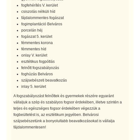
fogfehérítés V. kerület
csiszolás nélküli híd
fájdalommentes fogászat
fogimplantáció Belváros
porcelán héj
fogászat 5. kerület
fémmentes korona
fémmentes híd
onlay V. kerület
esztétikus fogpótlás
felnőtt fogszabályozás
foghúzás Belváros
szájsebészeti beavatkozás
inlay 5. kerület
A fogszabályozást felnőttek és gyermekek részére egyaránt
vállaljuk a szép és szabályos fogsor érdekében, illetve szintén a
teljes és egészséges fogsor érdekében végezzük a
fogbeültetést is, az esztétikum jegyében. Belvárosi
szájsebészetünk a bonyolultabb beavatkozásokat is vállalja
fájdalommentesen!