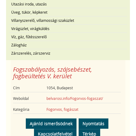
Utazási iroda, utazás
Üveg, tükör, képkeret
Villanyszerelő, villamossági szaküzlet
Virágüzlet, virágküldés
Víz, gáz, fűtésszerelő
Zálogház
Zárszerelés, zárszerviz
Fogszabályozás, szájsebészet,
fogbeültetés V. kerület
Cím
1054, Budapest
Weboldal
belvarosi.info/Fogorvos-fogaszat/
Kategória
Fogorvos, fogászat
Ajánld ismerősödnek
Nyomtatás
Kapcsolatfelvétel
Térkép