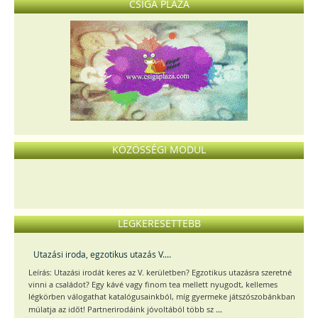
CSIGA PLÁZA
KÖZÖSSÉGI MODUL
LEGKERESETTEBB
Utazási iroda, egzotikus utazás V....
Leírás: Utazási irodát keres az V. kerületben? Egzotikus utazásra szeretné
vinni a családot? Egy kávé vagy finom tea mellett nyugodt, kellemes
légkörben válogathat katalógusainkból, míg gyermeke játszószobánkban
...
múlatja az időt! Partnerirodáink jóvoltából több sz