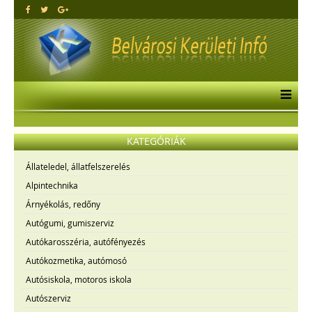
KATEGÓRIÁK
Állateledel, állatfelszerelés
Alpintechnika
Árnyékolás, redőny
Autógumi, gumiszerviz
Autókarosszéria, autófényezés
Autókozmetika, autómosó
Autósiskola, motoros iskola
Autószerviz