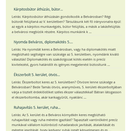
Kárpitosbútor áthúzás, bútor...
Leírás: Kárpitosbútor áthúzásán gondolkodik a Belvárosban? Régi
bútorát felújítaná az V. kerületben? Társulásunk két fő irányvonalra épül:
az egyik a kárpitos munkavégzés, bútor felújítás, a másik a lakásfelújítás
...
a belvárosi megbízók részére. Kárpitos munkáink k
Nyomda Belváros, diplomakötés 5....
Leírás: Ha nyomdát keres a Belvárosban, vagy ha diplomakötés miatt
megbízható segítségre van szüksége az 5. kerületben, nyomdánk kiváló
választás! Diplomakötés és szakdolgozat kötés esetén is precíz
...
kivitelezést, gyors határidőt és igényes megjelenést biztosítunk
Ékszerbolt 5. kerület, ötvös...
Leírás: Ékszerboltot keres az 5. kerületben? Ötvösre lenne szüksége a
Belvárosban? Bede Tamás ötvös, aranyműves, 5. kerületi ékszerboltjában
várja a tisztelt érdeklődőket széles ékszer választékkal! Bátran látogasson
...
el ékszerboltomba, akár karikagyűrűt, nyaklánc
Ruhajavítás 5. kerület, ruha...
Leírás: Az 5. kerület és a Belváros környékén keres megbízható
ruhajavítást vagy ruha méretre igazítást? Tapasztalt varrónőként precíz
munkával vállalom különböző ruhadarabok javítását, átalakítását és
...
méretre igazítását, hogy kedvenc ruhái ismét kényelmesen és m