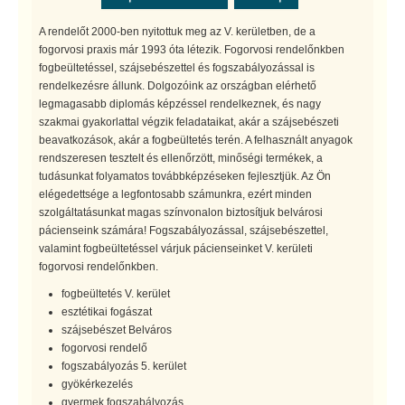
A rendelőt 2000-ben nyitottuk meg az V. kerületben, de a
fogorvosi praxis már 1993 óta létezik. Fogorvosi rendelőnkben
fogbeültetéssel, szájsebészettel és fogszabályozással is
rendelkezésre állunk. Dolgozóink az országban elérhető
legmagasabb diplomás képzéssel rendelkeznek, és nagy
szakmai gyakorlattal végzik feladataikat, akár a szájsebészeti
beavatkozások, akár a fogbeültetés terén. A felhasznált anyagok
rendszeresen tesztelt és ellenőrzött, minőségi termékek, a
tudásunkat folyamatos továbbképzéseken fejlesztjük. Az Ön
elégedettsége a legfontosabb számunkra, ezért minden
szolgáltatásunkat magas színvonalon biztosítjuk belvárosi
pácienseink számára! Fogszabályozással, szájsebészettel,
valamint fogbeültetéssel várjuk pácienseinket V. kerületi
fogorvosi rendelőnkben.
fogbeültetés V. kerület
esztétikai fogászat
szájsebészet Belváros
fogorvosi rendelő
fogszabályozás 5. kerület
gyökérkezelés
gyermek fogszabályozás