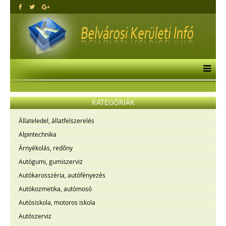
KATEGÓRIÁK
Állateledel, állatfelszerelés
Alpintechnika
Árnyékolás, redőny
Autógumi, gumiszerviz
Autókarosszéria, autófényezés
Autókozmetika, autómosó
Autósiskola, motoros iskola
Autószerviz