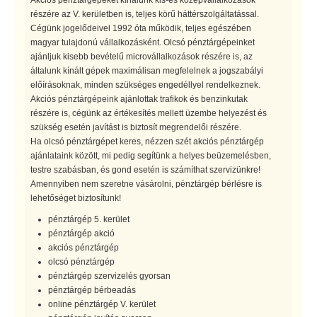
részére az V. kerületben is, teljes körű háttérszolgáltatással.
Cégünk jogelődeivel 1992 óta működik, teljes egészében
magyar tulajdonú vállalkozásként. Olcsó pénztárgépeinket
ajánljuk kisebb bevételű microvállalkozások részére is, az
általunk kínált gépek maximálisan megfelelnek a jogszabályi
előírásoknak, minden szükséges engedéllyel rendelkeznek.
Akciós pénztárgépeink ajánlottak trafikok és benzinkutak
részére is, cégünk az értékesítés mellett üzembe helyezést és
szükség esetén javítást is biztosít megrendelői részére.
Ha olcsó pénztárgépet keres, nézzen szét akciós pénztárgép
ajánlataink között, mi pedig segítünk a helyes beüzemelésben,
testre szabásban, és gond esetén is számíthat szervizünkre!
Amennyiben nem szeretne vásárolni, pénztárgép bérlésre is
lehetőséget biztosítunk!
pénztárgép 5. kerület
pénztárgép akció
akciós pénztárgép
olcsó pénztárgép
pénztárgép szervizelés gyorsan
pénztárgép bérbeadás
online pénztárgép V. kerület