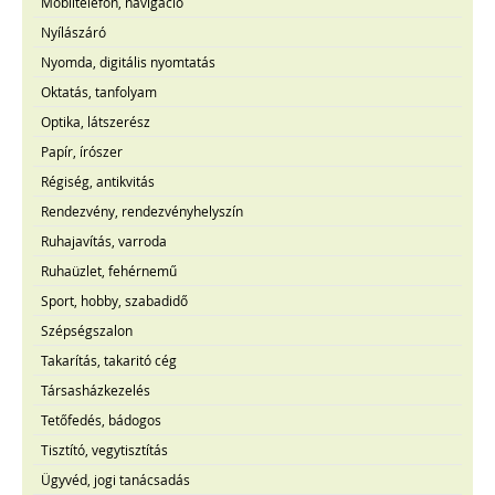
Mobiltelefon, navigáció
Nyílászáró
Nyomda, digitális nyomtatás
Oktatás, tanfolyam
Optika, látszerész
Papír, írószer
Régiség, antikvitás
Rendezvény, rendezvényhelyszín
Ruhajavítás, varroda
Ruhaüzlet, fehérnemű
Sport, hobby, szabadidő
Szépségszalon
Takarítás, takaritó cég
Társasházkezelés
Tetőfedés, bádogos
Tisztító, vegytisztítás
Ügyvéd, jogi tanácsadás