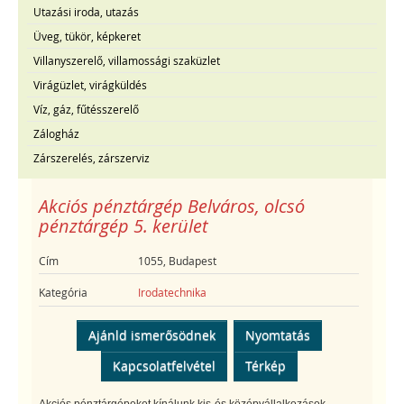
Utazási iroda, utazás
Üveg, tükör, képkeret
Villanyszerelő, villamossági szaküzlet
Virágüzlet, virágküldés
Víz, gáz, fűtésszerelő
Zálogház
Zárszerelés, zárszerviz
Akciós pénztárgép Belváros, olcsó
pénztárgép 5. kerület
Cím
1055, Budapest
Kategória
Irodatechnika
Ajánld ismerősödnek
Nyomtatás
Kapcsolatfelvétel
Térkép
Akciós pénztárgépeket kínálunk kis-és középvállalkozások