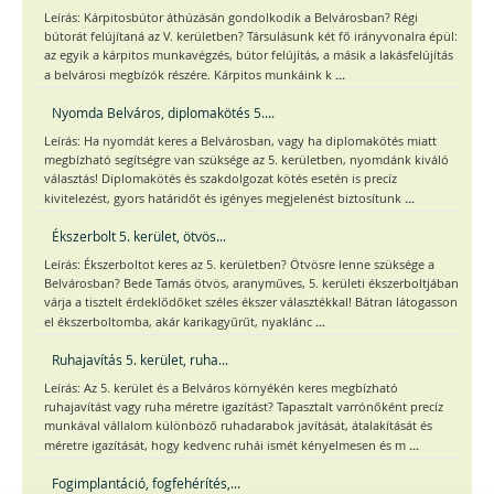
Leírás: Kárpitosbútor áthúzásán gondolkodik a Belvárosban? Régi
bútorát felújítaná az V. kerületben? Társulásunk két fő irányvonalra épül:
az egyik a kárpitos munkavégzés, bútor felújítás, a másik a lakásfelújítás
...
a belvárosi megbízók részére. Kárpitos munkáink k
Nyomda Belváros, diplomakötés 5....
Leírás: Ha nyomdát keres a Belvárosban, vagy ha diplomakötés miatt
megbízható segítségre van szüksége az 5. kerületben, nyomdánk kiváló
választás! Diplomakötés és szakdolgozat kötés esetén is precíz
...
kivitelezést, gyors határidőt és igényes megjelenést biztosítunk
Ékszerbolt 5. kerület, ötvös...
Leírás: Ékszerboltot keres az 5. kerületben? Ötvösre lenne szüksége a
Belvárosban? Bede Tamás ötvös, aranyműves, 5. kerületi ékszerboltjában
várja a tisztelt érdeklődőket széles ékszer választékkal! Bátran látogasson
...
el ékszerboltomba, akár karikagyűrűt, nyaklánc
Ruhajavítás 5. kerület, ruha...
Leírás: Az 5. kerület és a Belváros környékén keres megbízható
ruhajavítást vagy ruha méretre igazítást? Tapasztalt varrónőként precíz
munkával vállalom különböző ruhadarabok javítását, átalakítását és
...
méretre igazítását, hogy kedvenc ruhái ismét kényelmesen és m
Fogimplantáció, fogfehérítés,...