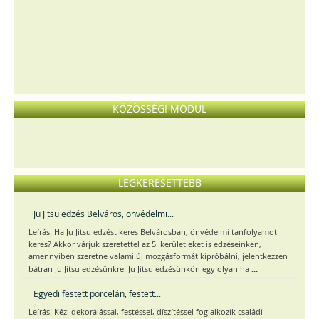
KÖZÖSSÉGI MODUL
LEGKERESETTEBB
Ju Jitsu edzés Belváros, önvédelmi...
Leírás: Ha Ju Jitsu edzést keres Belvárosban, önvédelmi tanfolyamot
keres? Akkor várjuk szeretettel az 5. kerületieket is edzéseinken,
amennyiben szeretne valami új mozgásformát kipróbálni, jelentkezzen
...
bátran Ju Jitsu edzésünkre. Ju Jitsu edzésünkön egy olyan ha
Egyedi festett porcelán, festett...
Leírás: Kézi dekorálással, festéssel, díszítéssel foglalkozik családi