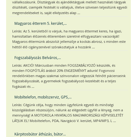
vállalkozásunk. Dísztárgyak és ajándéktárgyak mellett használati tárgyak
díszítését, csempék festését is vállaljuk, illetve szívesen teljesítünk egyedi
...
megrendeléseket is, saját elképzelés alap
Magyaros étterem 5. kerület,...
Leírás: Az 5. kerületből is várjuk, ha magyaros éttermet keres, ha igazi,
hamisítatlan élőzenés étteremben szeretné elfogyasztani vacsoráját!
Magyaros éttermünk abszolút jellemzője a kockás abrosz, s minden este
...
héttől élő cigányzenével szórakoztatjuk a hozzánk
Fogszabályozás Belváros,...
Leírás: AKCIÓ! Márciusban minden FOGSZABÁLYOZÓ készülék, és
minden FOGPÓTLÁS árából 20% ENGEDMÉNYT adunk! Fogorvosi
rendelőnkben magas szakmai színvonalon végezzük felnőtt pácienseink
fogszabályozását, a gyermekek fogszabályozó kezelését és a teljes
...
fogászati és
Mobiltelefon, mobilszerviz, GPS,...
Leírás: Cégünk célja, hogy minden ügyfelünk egyedi és minőségi
kiszolgálásban részesüljön, nálunk az elégedett ügyfél a lényeg, nem a
mennyiség! A MOTOROLA HIVATALOS MAGYARORSZÁGI KÉPVISELETÉT
...
LÁTJUK EL! Mobiltelefon, PDA, Navigáció V. kerület, MP4/MP3, L
Kárpitosbútor áthúzás, bútor...