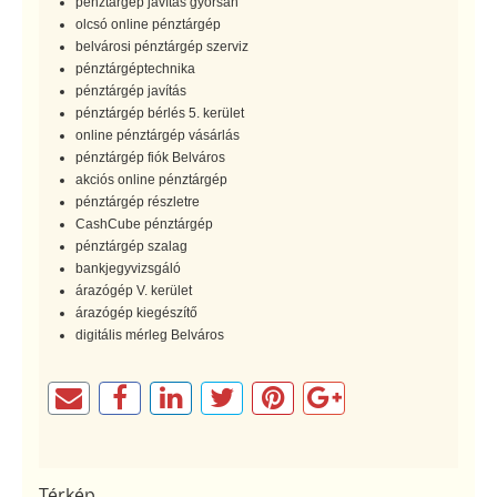
pénztárgép javítás gyorsan
olcsó online pénztárgép
belvárosi pénztárgép szerviz
pénztárgéptechnika
pénztárgép javítás
pénztárgép bérlés 5. kerület
online pénztárgép vásárlás
pénztárgép fiók Belváros
akciós online pénztárgép
pénztárgép részletre
CashCube pénztárgép
pénztárgép szalag
bankjegyvizsgáló
árazógép V. kerület
árazógép kiegészítő
digitális mérleg Belváros
Térkép