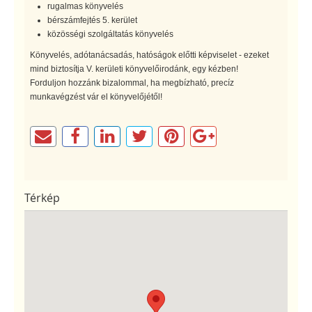
rugalmas könyvelés
bérszámfejtés 5. kerület
közösségi szolgáltatás könyvelés
Könyvelés, adótanácsadás, hatóságok előtti képviselet - ezeket
mind biztosítja V. kerületi könyvelőirodánk, egy kézben!
Forduljon hozzánk bizalommal, ha megbízható, precíz
munkavégzést vár el könyvelőjétől!
Térkép