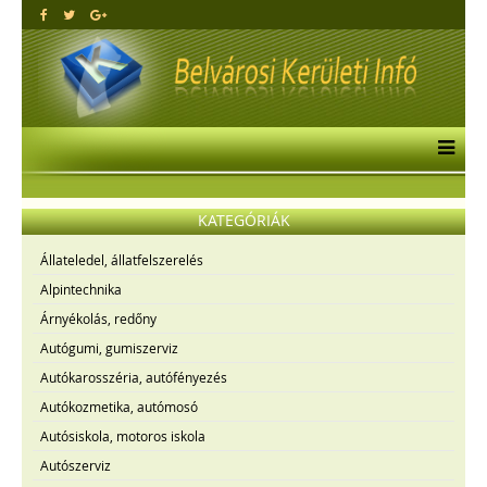
KATEGÓRIÁK
Állateledel, állatfelszerelés
Alpintechnika
Árnyékolás, redőny
Autógumi, gumiszerviz
Autókarosszéria, autófényezés
Autókozmetika, autómosó
Autósiskola, motoros iskola
Autószerviz