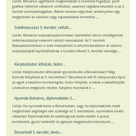
Leírás: Belvárosi ügyfeleink megkeresését is örömmel fogadjuk, profi
grafikai háttérrel vállalunk címfestést, valamint cégtábla készítést is az 5.
kerület szomszédságában. Bátran keresse cégünket, amennyiben egy
...
megbízható és valóban nagy tapasztalattal rendelkez
Svédmasszázs 5. kerület, cellulit...
Leírás: Belvárosi masszázsszalonomban szeretettel várom vendégeimet
svédmasszázzsal valamint cellulit masszázzsal. Az 5. kerületi
Masszázsstúdióban a svéd masszázstól a cellulitmasszázson át számos
...
masszázsfajtát kipróbálhatnak a hozzám érkező 5. kerületi vendége
Kárpitosbútor áthúzás, bútor...
Leírás: Kárpitosbútor áthúzásán gondolkodik a Belvárosban? Régi
bútorát felújítaná az V. kerületben? Társulásunk két fő irányvonalra épül:
az egyik a kárpitos munkavégzés, bútor felújítás, a másik a lakásfelújítás
...
a belvárosi megbízók részére. Kárpitos munkáink k
Nyomda Belváros, diplomakötés 5....
Leírás: Ha nyomdát keres a Belvárosban, vagy ha diplomakötés miatt
megbízható segítségre van szüksége az 5. kerületben, nyomdánk kiváló
választás! Diplomakötés és szakdolgozat kötés esetén is precíz
...
kivitelezést, gyors határidőt és igényes megjelenést biztosítunk
Ékszerbolt 5. kerület, ötvös...