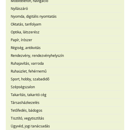
Mobiltelefon, navigáció
Nyílászáró
Nyomda, digitális nyomtatás
Oktatás, tanfolyam
Optika, látszerész
Papír, írószer
Régiség, antikvitás
Rendezvény, rendezvényhelyszín
Ruhajavítás, varroda
Ruhaüzlet, fehérnemű
Sport, hobby, szabadidő
Szépségszalon
Takarítás, takaritó cég
Társasházkezelés
Tetőfedés, bádogos
Tisztító, vegytisztítás
Ügyvéd, jogi tanácsadás