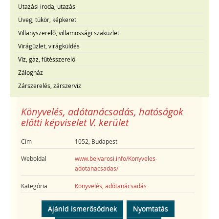
Utazási iroda, utazás
Üveg, tükör, képkeret
Villanyszerelő, villamossági szaküzlet
Virágüzlet, virágküldés
Víz, gáz, fűtésszerelő
Zálogház
Zárszerelés, zárszerviz
Könyvelés, adótanácsadás, hatóságok
előtti képviselet V. kerület
Cím
1052, Budapest
Weboldal
www.belvarosi.info/Konyveles-
adotanacsadas/
Kategória
Könyvelés, adótanácsadás
Ajánld ismerősödnek
Nyomtatás