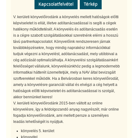
Kapcsolatfelvétel
Térkép
V. kerületi könyvelőirodánk a könyvelés mellett hatóságok előtti
képviseletet is ellát, illetve adótanácsadással is segíti a cégek
hatékony működtetését. A könyvelés és adótanácsadás esetén
is a cégre szabott szolgáltatásokkal szeretnénk elérni a hosszú
távú partnerkapcsolatot. Könyvelőink rendszeresen járnak
továbbképzésekre, hogy mindig naprakész információkkal
tudjuk végezni a könyvelést, adótanácsadást, mely utóbbival a
cég adózását optimalizálhatja. A könyvelési szolgáltatásainkért
felelősséget vállalunk, könyvelésünkhöz pedig a legmodernebb
informatikai hátterét üzemeltetjük, mely a NAV által bevizsgált
szoftverekkel működik. Ha a Belvárosban keres könyvelőirodát,
amely a könyvelésre garanciát vállal és elvégzi a cég helyett a
hatóságok előtti képviseletet és adótanácsadással is szolgál,
akkor bennünket keres!
V. kerületi könyvelőirodánk 2015-ben váltott az online
könyvelésre, így a feldolgozandó anyag nagyrészét, már online
fogadja könyvelőirodánk, ami mellett persze a személyes
leadás lehetőségét is nyújtjuk.
könyvelés 5. kerület
könyvvitel