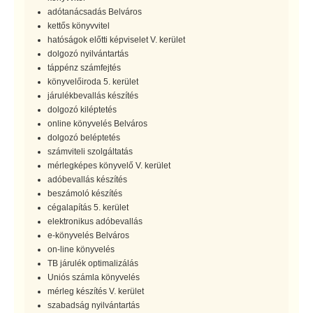
adótanácsadás Belváros
kettős könyvvitel
hatóságok előtti képviselet V. kerület
dolgozó nyilvántartás
táppénz számfejtés
könyvelőiroda 5. kerület
járulékbevallás készítés
dolgozó kiléptetés
online könyvelés Belváros
dolgozó beléptetés
számviteli szolgáltatás
mérlegképes könyvelő V. kerület
adóbevallás készítés
beszámoló készítés
cégalapítás 5. kerület
elektronikus adóbevallás
e-könyvelés Belváros
on-line könyvelés
TB járulék optimalizálás
Uniós számla könyvelés
mérleg készítés V. kerület
szabadság nyilvántartás