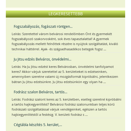
LEGKERESETTEBB
Fogszabályozás, fogászati röntgen...
Leírás: Szeretettel várom belvárosi rendelőmben Önt és gyermekét
fogszabályozó szakorvosként, sok éves tapasztalattal! A gyermek
fogszabályozás mellett felnőttek részére is nyújtok szolgáltatást, kiváló
...
technikai háttérrel. Ajak- és szájpadhasadékos betegek fogsz
Ju Jitsu edzés Belváros, önvédelmi...
Leírás: Ha Ju Jitsu edzést keres Belvárosban, önvédelmi tanfolyamot
keres? Akkor várjuk szeretettel az 5. kerületieket is edzéseinken,
amennyiben szeretne valami új mozgásformát kipróbálni, jelentkezzen
...
bátran Ju Jitsu edzésünkre. Ju Jitsu edzésünkön egy olyan ha
Fodrász szalon Belváros, tartós...
Leírás: Fodrász szalont keres az 5. kerületben, esetleg szeretné kipróbálni
a tartós hajkiegyenlítést? Belvárosi fodrász szalonunkban teljes körű
fodrászati szolgáltatással várjuk vendégeinket, egészen a tartós
...
hajkiegyenlítéstől a festésig. V. kerületi fodrász s
Cégtábla készítés 5. kerület,...