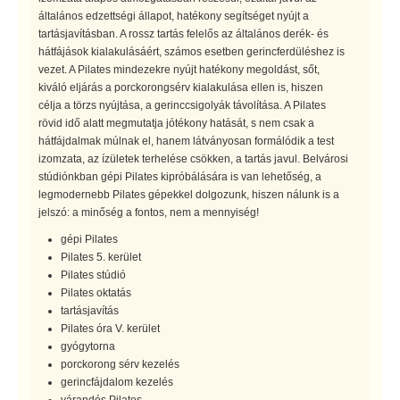
általános edzettségi állapot, hatékony segítséget nyújt a
tartásjavításban. A rossz tartás felelős az általános derék- és
hátfájások kialakulásáért, számos esetben gerincferdüléshez is
vezet. A Pilates mindezekre nyújt hatékony megoldást, sőt,
kiváló eljárás a porckorongsérv kialakulása ellen is, hiszen
célja a törzs nyújtása, a gerinccsigolyák távolítása. A Pilates
rövid idő alatt megmutatja jótékony hatását, s nem csak a
hátfájdalmak múlnak el, hanem látványosan formálódik a test
izomzata, az ízületek terhelése csökken, a tartás javul. Belvárosi
stúdiónkban gépi Pilates kipróbálására is van lehetőség, a
legmodernebb Pilates gépekkel dolgozunk, hiszen nálunk is a
jelszó: a minőség a fontos, nem a mennyiség!
gépi Pilates
Pilates 5. kerület
Pilates stúdió
Pilates oktatás
tartásjavítás
Pilates óra V. kerület
gyógytorna
porckorong sérv kezelés
gerincfájdalom kezelés
várandós Pilates