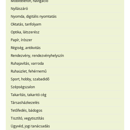
Mobiltelefon, navigáció
Nyílászáró
Nyomda, digitális nyomtatás
Oktatás, tanfolyam
Optika, látszerész
Papír, írószer
Régiség, antikvitás
Rendezvény, rendezvényhelyszín
Ruhajavítás, varroda
Ruhaüzlet, fehérnemű
Sport, hobby, szabadidő
Szépségszalon
Takarítás, takaritó cég
Társasházkezelés
Tetőfedés, bádogos
Tisztító, vegytisztítás
Ügyvéd, jogi tanácsadás