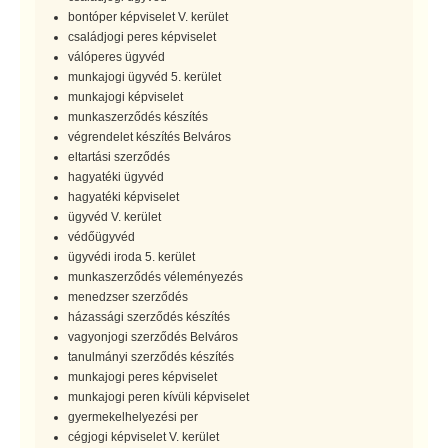
bontóper képviselet V. kerület
családjogi peres képviselet
válóperes ügyvéd
munkajogi ügyvéd 5. kerület
munkajogi képviselet
munkaszerződés készítés
végrendelet készítés Belváros
eltartási szerződés
hagyatéki ügyvéd
hagyatéki képviselet
ügyvéd V. kerület
védőügyvéd
ügyvédi iroda 5. kerület
munkaszerződés véleményezés
menedzser szerződés
házassági szerződés készítés
vagyonjogi szerződés Belváros
tanulmányi szerződés készítés
munkajogi peres képviselet
munkajogi peren kívüli képviselet
gyermekelhelyezési per
cégjogi képviselet V. kerület