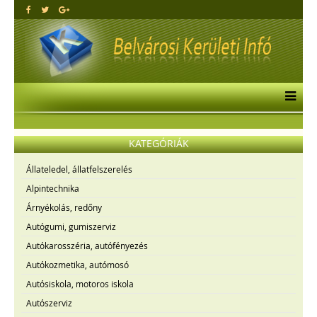
KATEGÓRIÁK
Állateledel, állatfelszerelés
Alpintechnika
Árnyékolás, redőny
Autógumi, gumiszerviz
Autókarosszéria, autófényezés
Autókozmetika, autómosó
Autósiskola, motoros iskola
Autószerviz