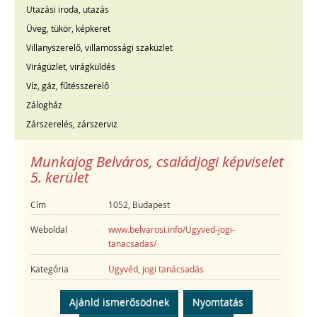
Utazási iroda, utazás
Üveg, tükör, képkeret
Villanyszerelő, villamossági szaküzlet
Virágüzlet, virágküldés
Víz, gáz, fűtésszerelő
Zálogház
Zárszerelés, zárszerviz
Munkajog Belváros, családjogi képviselet
5. kerület
Cím
1052, Budapest
Weboldal
www.belvarosi.info/Ugyved-jogi-
tanacsadas/
Kategória
Ügyvéd, jogi tanácsadás
Ajánld ismerősödnek
Nyomtatás