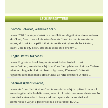
LEGKERESETTEBB
Söröző Belváros, kézműves sör 5....
Leírás: 2004 óta várja sörözőnk V. kerületi vendégeit, állandóan változó
akciókkal, finom csapolt és kézműves sörökkel! Azokat is szeretettel
várjuk, akik inkább a pálinkákat részesítik előnyben, de ha kávézni,
...
teázni ülne le egy kicsit, ebben az esetben is örömm
Fogbeültetés, fogpótlás,...
Leírás: Fogbeültetéssel, fogpótlás készítésével foglalkozunk
rendelőnkben, szeretettel várjuk az V. kerületi pácienseinket is a főváros
szívében. Fogtechnikai háttérrel dolgozunk, 17 éve működtetett
...
fogtechnikánk maximális precizitással áll rendelkezésre. A kiseb
Szemvizsgálat Belváros,...
Leírás: Az 5. kerületből érkezőket is szeretettel várjuk optikánkba, ahol
szemvizsgálattal is foglalkozunk, valamint kontaktlencse rendelés esetén
is rendelkezésre állunk. Nagy szakmai tapasztalattal rendelkező
...
szemorvosok várják a pácienseket a Belvárosból is. O