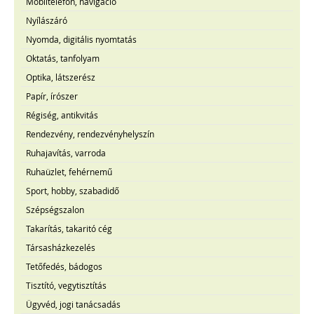
Mobiltelefon, navigáció
Nyílászáró
Nyomda, digitális nyomtatás
Oktatás, tanfolyam
Optika, látszerész
Papír, írószer
Régiség, antikvitás
Rendezvény, rendezvényhelyszín
Ruhajavítás, varroda
Ruhaüzlet, fehérnemű
Sport, hobby, szabadidő
Szépségszalon
Takarítás, takaritó cég
Társasházkezelés
Tetőfedés, bádogos
Tisztító, vegytisztítás
Ügyvéd, jogi tanácsadás