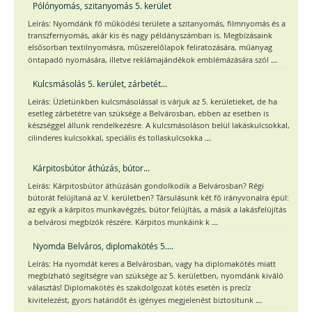
Pólónyomás, szitanyomás 5. kerület
Leírás: Nyomdánk fő működési területe a szitanyomás, filmnyomás és a
transzfernyomás, akár kis és nagy példányszámban is. Megbízásaink
elsősorban textilnyomásra, műszerelőlapok feliratozására, műanyag
...
öntapadó nyomására, illetve reklámajándékok emblémázására szól
Kulcsmásolás 5. kerület, zárbetét...
Leírás: Üzletünkben kulcsmásolással is várjuk az 5. kerületieket, de ha
esetleg zárbetétre van szüksége a Belvárosban, ebben az esetben is
készséggel állunk rendelkezésre. A kulcsmásoláson belül lakáskulcsokkal,
...
cilinderes kulcsokkal, speciális és tollaskulcsokka
Kárpitosbútor áthúzás, bútor...
Leírás: Kárpitosbútor áthúzásán gondolkodik a Belvárosban? Régi
bútorát felújítaná az V. kerületben? Társulásunk két fő irányvonalra épül:
az egyik a kárpitos munkavégzés, bútor felújítás, a másik a lakásfelújítás
...
a belvárosi megbízók részére. Kárpitos munkáink k
Nyomda Belváros, diplomakötés 5....
Leírás: Ha nyomdát keres a Belvárosban, vagy ha diplomakötés miatt
megbízható segítségre van szüksége az 5. kerületben, nyomdánk kiváló
választás! Diplomakötés és szakdolgozat kötés esetén is precíz
...
kivitelezést, gyors határidőt és igényes megjelenést biztosítunk