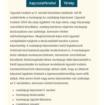
Kapcsolatfelvétel
Térkép
Ügyvédi irodánk az 5. kerület közelében található. Két fő
szakterülete a munkajogi és családjogi képviselet. Ügyvédi
irodánk 1954 óta várja ügyfeleit. Ha épp válna, vagy házassági
szerződést készíttetne, esetleg belvárosi cégének munkajogi
tanácsadásra van szüksége, keressen minket
elérhetőségeinken. Megbízóinknak teljes körű ügyvédi
szolgáltatást nyújtunk a tanácsadástól kezdve a peres
képviseletig. A családjogi képviseleten belül foglalkozunk
örökösök közt kialakult jogviták rendezésével is. A munkajogon
belül vállaljuk munkaszerződések, menedzser szerződések
készítését, felülvizsgálatát illetve munkajogi viták képviseletét is.
Kellő tapasztalattal és tudással rendelkezik ügyvédi irodánk,
munkamódszerünk sikeressége abban rejlik, hogy az általunk
képviselt ügyfelek érdekeit a legmesszebbmenőkig szem előtt
tartjuk. Akár peren kívüli vagy peres képviseletre van szüksége
az 5. kerületben, keressen minket bizalommal.
családjogi képviselet 5. kerület
munkajogi tanácsadás
munkajogi ügyvéd Belváros
családjogi ügyvéd