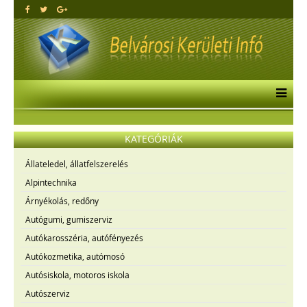
KATEGÓRIÁK
Állateledel, állatfelszerelés
Alpintechnika
Árnyékolás, redőny
Autógumi, gumiszerviz
Autókarosszéria, autófényezés
Autókozmetika, autómosó
Autósiskola, motoros iskola
Autószerviz