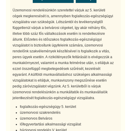
Üzemorvosi rendelésünkön szeretettel várjuk az 5. kerületi
cégek megkeresését is, amennyiben foglalkozás-egészségügyi
vizsgálatra van szükségük. Létszámtól és tevékenységtől
függetlenül várjuk a belvárosi cégeket, így akár néhány fős,
illetve több száz fős vállalkozások esetén is rendelkezésre
állunk. Előzetes és időszakos foglalkozás-egészségügyi
vizsgálatot is biztosítunk ügyfeleink számára, üzemorvosi
rendelőnk szakvélemények készítésével is foglalkozik a vitás,
peres ügyek esetén. A rizikótényezők feltárását is elvégezzük a
munkakörnyezet, valamint a munka felmérése után, s ellátjuk az
ezzel összefüggő megbetegedések szűrését, kezelését
egyaránt. A külföldi munkavállaláshoz szükséges alkalmassági
vizsgálatokat is ellátjuk, munkaviszony megszűnése esetén
pedig záróvizsgálatot végzünk. Az 5. kerületből is várjuk
üzemorvosi rendelésünkön a munkáltatók és munkavállalók
jelentkezését foglalkozás-egészségügyi vizsgálatra.
foglalkozás-egészségügy 5. kerület
üzemorvosi szakrendelés
üzemorvos Belváros
lőfegyvertartási alkalmassági vizsgálat
háziorvosi rendelés V. kerület