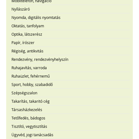
Mobiltelefon, navigáció
Nyílászáró
Nyomda, digitális nyomtatás
Oktatás, tanfolyam
Optika, látszerész
Papír, írószer
Régiség, antikvitás
Rendezvény, rendezvényhelyszín
Ruhajavítás, varroda
Ruhaüzlet, fehérnemű
Sport, hobby, szabadidő
Szépségszalon
Takarítás, takaritó cég
Társasházkezelés
Tetőfedés, bádogos
Tisztító, vegytisztítás
Ügyvéd, jogi tanácsadás