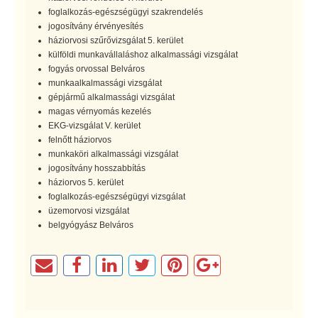
foglalkozás-egészségügyi szakrendelés
jogosítvány érvényesítés
háziorvosi szűrővizsgálat 5. kerület
külföldi munkavállaláshoz alkalmassági vizsgálat
fogyás orvossal Belváros
munkaalkalmassági vizsgálat
gépjármű alkalmassági vizsgálat
magas vérnyomás kezelés
EKG-vizsgálat V. kerület
felnőtt háziorvos
munkaköri alkalmassági vizsgálat
jogosítvány hosszabbítás
háziorvos 5. kerület
foglalkozás-egészségügyi vizsgálat
üzemorvosi vizsgálat
belgyógyász Belváros