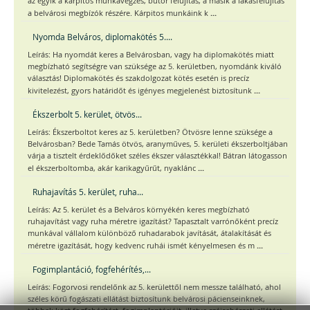
az egyik a kárpitos munkavégzés, bútor felújítás, a másik a lakásfelújítás
...
a belvárosi megbízók részére. Kárpitos munkáink k
Nyomda Belváros, diplomakötés 5....
Leírás: Ha nyomdát keres a Belvárosban, vagy ha diplomakötés miatt
megbízható segítségre van szüksége az 5. kerületben, nyomdánk kiváló
választás! Diplomakötés és szakdolgozat kötés esetén is precíz
...
kivitelezést, gyors határidőt és igényes megjelenést biztosítunk
Ékszerbolt 5. kerület, ötvös...
Leírás: Ékszerboltot keres az 5. kerületben? Ötvösre lenne szüksége a
Belvárosban? Bede Tamás ötvös, aranyműves, 5. kerületi ékszerboltjában
várja a tisztelt érdeklődőket széles ékszer választékkal! Bátran látogasson
...
el ékszerboltomba, akár karikagyűrűt, nyaklánc
Ruhajavítás 5. kerület, ruha...
Leírás: Az 5. kerület és a Belváros környékén keres megbízható
ruhajavítást vagy ruha méretre igazítást? Tapasztalt varrónőként precíz
munkával vállalom különböző ruhadarabok javítását, átalakítását és
...
méretre igazítását, hogy kedvenc ruhái ismét kényelmesen és m
Fogimplantáció, fogfehérítés,...
Leírás: Fogorvosi rendelőnk az 5. kerülettől nem messze található, ahol
széles körű fogászati ellátást biztosítunk belvárosi pácienseinknek,