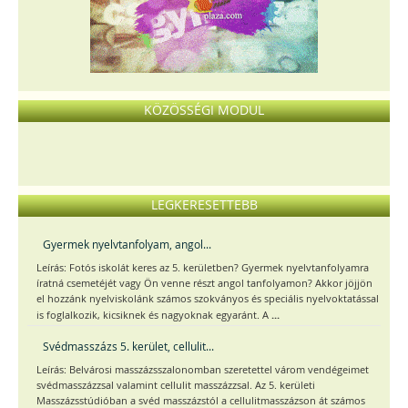
KÖZÖSSÉGI MODUL
LEGKERESETTEBB
Gyermek nyelvtanfolyam, angol...
Leírás: Fotós iskolát keres az 5. kerületben? Gyermek nyelvtanfolyamra
íratná csemetéjét vagy Ön venne részt angol tanfolyamon? Akkor jöjjön
el hozzánk nyelviskolánk számos szokványos és speciális nyelvoktatással
...
is foglalkozik, kicsiknek és nagyoknak egyaránt. A
Svédmasszázs 5. kerület, cellulit...
Leírás: Belvárosi masszázsszalonomban szeretettel várom vendégeimet
svédmasszázzsal valamint cellulit masszázzsal. Az 5. kerületi
Masszázsstúdióban a svéd masszázstól a cellulitmasszázson át számos