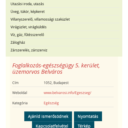
Utazási iroda, utazás
Üveg, tükör, képkeret
Villanyszerelő, villamossági szaküzlet
Virágüzlet, virágküldés
Víz, gáz, fűtésszerelő
Zálogház
Zárszerelés, zárszerviz
Foglalkozás-egészségügy 5. kerület,
üzemorvos Belváros
Cím
1052, Budapest
Weboldal
www.belvarosi.info/Egeszseg/
Kategória
Egészség
Ajánld ismerősödnek
Nyomtatás
Kapcsolatfelvétel
Térkép