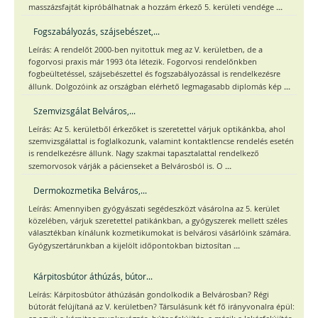
...
masszázsfajtát kipróbálhatnak a hozzám érkező 5. kerületi vendége
Fogszabályozás, szájsebészet,...
Leírás: A rendelőt 2000-ben nyitottuk meg az V. kerületben, de a
fogorvosi praxis már 1993 óta létezik. Fogorvosi rendelőnkben
fogbeültetéssel, szájsebészettel és fogszabályozással is rendelkezésre
...
állunk. Dolgozóink az országban elérhető legmagasabb diplomás kép
Szemvizsgálat Belváros,...
Leírás: Az 5. kerületből érkezőket is szeretettel várjuk optikánkba, ahol
szemvizsgálattal is foglalkozunk, valamint kontaktlencse rendelés esetén
is rendelkezésre állunk. Nagy szakmai tapasztalattal rendelkező
...
szemorvosok várják a pácienseket a Belvárosból is. O
Dermokozmetika Belváros,...
Leírás: Amennyiben gyógyászati segédeszközt vásárolna az 5. kerület
közelében, várjuk szeretettel patikánkban, a gyógyszerek mellett széles
választékban kínálunk kozmetikumokat is belvárosi vásárlóink számára.
...
Gyógyszertárunkban a kijelölt időpontokban biztosítan
Kárpitosbútor áthúzás, bútor...
Leírás: Kárpitosbútor áthúzásán gondolkodik a Belvárosban? Régi
bútorát felújítaná az V. kerületben? Társulásunk két fő irányvonalra épül: