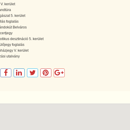
 V. kerület
andtúra
gászat 5. kerület
llás foglalás
ándokút Belváros
certjegy
otikus desztináció 5. kerület
ülőjegy foglalás
nházjegy V. kerület
zási utalvány