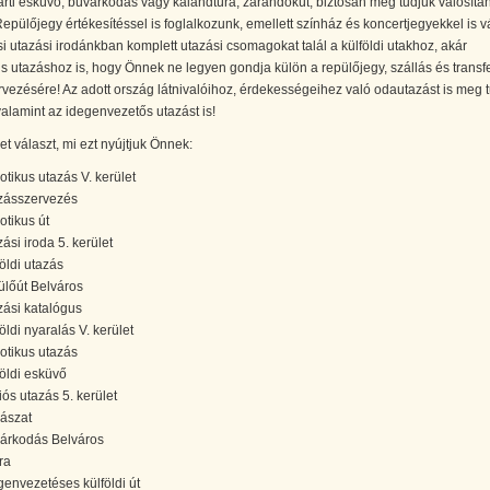
rti esküvő, búvárkodás vagy kalandtúra, zarándokút, biztosan meg tudjuk valósítan
Repülőjegy értékesítéssel is foglalkozunk, emellett színház és koncertjegyekkel is vá
i utazási irodánkban komplett utazási csomagokat talál a külföldi utakhoz, akár
s utazáshoz is, hogy Önnek ne legyen gondja külön a repülőjegy, szállás és transf
ezésére! Az adott ország látnivalóihoz, érdekességeihez való odautazást is meg 
valamint az idegenvezetős utazást is!
t választ, mi ezt nyújtjuk Önnek:
otikus utazás V. kerület
zásszervezés
otikus út
ási iroda 5. kerület
földi utazás
ülőút Belváros
zási katalógus
öldi nyaralás V. kerület
otikus utazás
földi esküvő
iós utazás 5. kerület
ászat
árkodás Belváros
ra
genvezetéses külföldi út