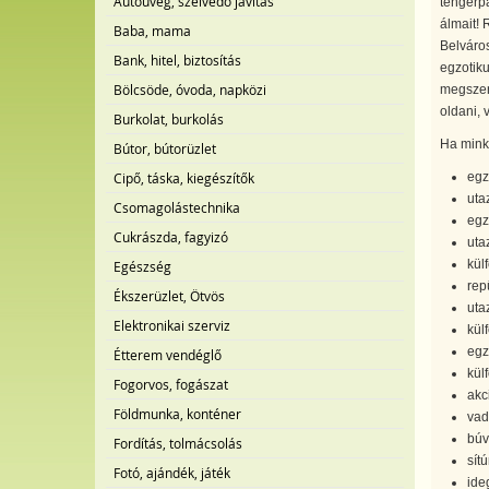
Autóüveg, szélvédő javítás
tengerpa
álmait! 
Baba, mama
Belváros
Bank, hitel, biztosítás
egzotiku
Bölcsöde, óvoda, napközi
megszerv
oldani, 
Burkolat, burkolás
Ha minke
Bútor, bútorüzlet
egz
Cipő, táska, kiegészítők
uta
Csomagolástechnika
egz
Cukrászda, fagyizó
utaz
kül
Egészség
rep
Ékszerüzlet, Ötvös
uta
Elektronikai szerviz
külf
egz
Étterem vendéglő
kül
Fogorvos, fogászat
akc
Földmunka, konténer
vad
búv
Fordítás, tolmácsolás
sítú
Fotó, ajándék, játék
ide