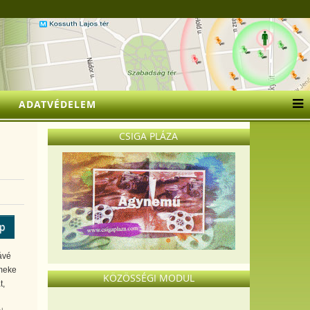
ADATVÉDELEM
CSIGA PLÁZA
ép
ávé
rmeke
KÖZÖSSÉGI MODUL
t,