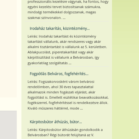
professzionális kezelésre vágynak, ha fontos, hogy
egyéni kezelési tervet biztosítsanak számukra,
minőségi termékekkel dolgozzanak, magas
...
szakmai színvonalon.
Irodaház takarítás, közintézmény...
Leírás: Irodaház takarítást és közintézmény
takarítást vállalunk, akár rendszeres vagy akár
alkalmi tisztántartást is vállalunk az 5. kerületben.
Ablakpucolást, piperetakarítást vagy akár
kárpittisztítást is vállalunk a Belvárosban, így
...
gyakorlatilag szolgáltatás
Fogpótlás Belváros, fogfehérítés...
Leírás: Fogszakorvosként várom belvárosi
rendelőmben, ahol 30 éves tapasztalattal
alkalmazok minden fogászati eljárást, akár
fogpótlást is. Emellett esztétikai beavatkozásokkal,
fogékszerrel, fogfehérítéssel is rendelkezésre állok.
...
Kiváló műszeres háttérrel, mode
Kárpitosbútor áthúzás, bútor...
Leírás: Kárpitosbútor áthúzásán gondolkodik a
Belvárosban? Régi bútorát felújítaná az V.