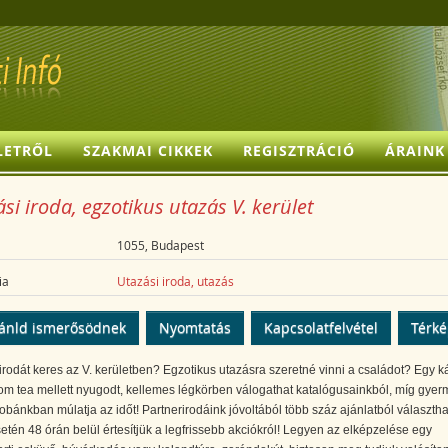
LETRŐL
SZAKMAI CIKKEK
REGISZTRÁCIÓ
ÁRAINK
si iroda, egzotikus utazás V. kerület
1055, Budapest
ia
Utazási iroda, utazás
ánld ismerősödnek
Nyomtatás
Kapcsolatfelvétel
Térk
irodát keres az V. kerületben? Egzotikus utazásra szeretné vinni a családot? Egy k
om tea mellett nyugodt, kellemes légkörben válogathat katalógusainkból, míg gye
obánkban múlatja az időt! Partnerirodáink jóvoltából több száz ajánlatból választha
etén 48 órán belül értesítjük a legfrissebb akciókról! Legyen az elképzelése egy