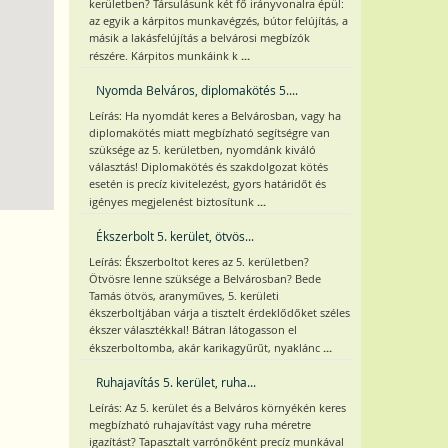
kerületben? Társulásunk két fő irányvonalra épül:
az egyik a kárpitos munkavégzés, bútor felújítás, a
másik a lakásfelújítás a belvárosi megbízók
...
részére. Kárpitos munkáink k
Nyomda Belváros, diplomakötés 5....
Leírás: Ha nyomdát keres a Belvárosban, vagy ha
diplomakötés miatt megbízható segítségre van
szüksége az 5. kerületben, nyomdánk kiváló
választás! Diplomakötés és szakdolgozat kötés
esetén is precíz kivitelezést, gyors határidőt és
...
igényes megjelenést biztosítunk
Ékszerbolt 5. kerület, ötvös...
Leírás: Ékszerboltot keres az 5. kerületben?
Ötvösre lenne szüksége a Belvárosban? Bede
Tamás ötvös, aranyműves, 5. kerületi
ékszerboltjában várja a tisztelt érdeklődőket széles
ékszer választékkal! Bátran látogasson el
...
ékszerboltomba, akár karikagyűrűt, nyaklánc
Ruhajavítás 5. kerület, ruha...
Leírás: Az 5. kerület és a Belváros környékén keres
megbízható ruhajavítást vagy ruha méretre
igazítást? Tapasztalt varrónőként precíz munkával