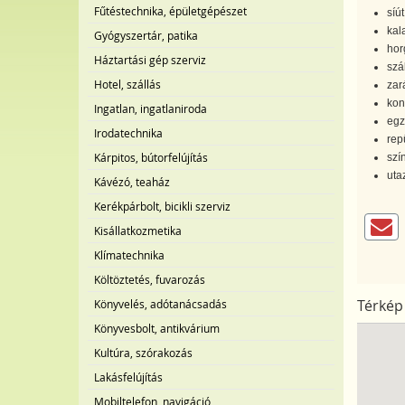
Fűtéstechnika, épületgépészet
síút
kal
Gyógyszertár, patika
hor
Háztartási gép szerviz
szá
Hotel, szállás
zar
kon
Ingatlan, ingatlaniroda
egz
Irodatechnika
rep
Kárpitos, bútorfelújítás
szí
uta
Kávézó, teaház
Kerékpárbolt, bicikli szerviz
Kisállatkozmetika
Klímatechnika
Költöztetés, fuvarozás
Könyvelés, adótanácsadás
Térkép
Könyvesbolt, antikvárium
Kultúra, szórakozás
Lakásfelújítás
Mobiltelefon, navigáció