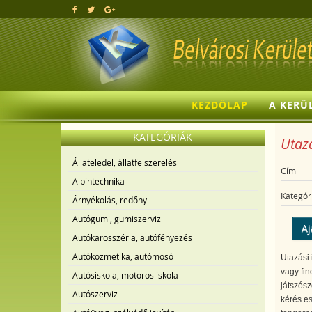
KEZDŐLAP
A KERÜ
KATEGÓRIÁK
Utazá
Állateledel, állatfelszerelés
Cím
Alpintechnika
Kategór
Árnyékolás, redőny
Autógumi, gumiszerviz
Aj
Autókarosszéria, autófényezés
Autókozmetika, autómosó
Utazási 
vagy fin
Autósiskola, motoros iskola
játszósz
Autószerviz
kérés es