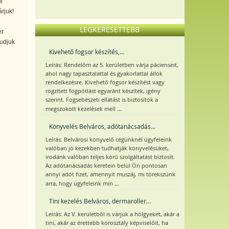
i
rjuk!
LEGKERESETTEBB
er
tudjuk
Kivehető fogsor készítés,...
Leírás: Rendelőm az 5. kerületben várja pácienseit,
ahol nagy tapasztalattal és gyakorlattal állok
rendelkezésre. Kivehető fogsor készítést vagy
rögzített fogpótlást egyaránt készítek, igény
szerint. Fogsebészeti ellátást is biztosítok a
...
megszokott kezelések mell
Könyvelés Belváros, adótanácsadás...
Leírás: Belvárosi könyvelő cégünknél ügyfeleink
valóban jó kezekben tudhatják könyvelésüket,
irodánk valóban teljes körű szolgáltatást biztosít.
Az adótanácsadás keretein belül Ön pontosan
annyi adót fizet, amennyit muszáj, mi törekszünk
...
arra, hogy ügyfeleink min
Tini kezelés Belváros, dermaroller...
Leírás: Az V. kerületből is várjuk a hölgyeket, akár a
tini, akár az érettebb korosztály képviselőit, ha